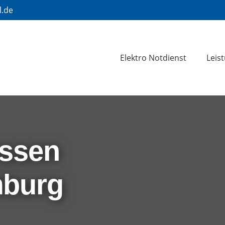
l.de
Elektro Notdienst
Leis
essen
mburg