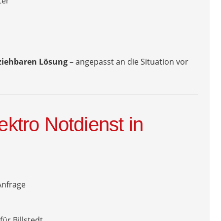
ter
lziehbaren Lösung
– angepasst an die Situation vor
ektro Notdienst in
Anfrage
ür Billstedt