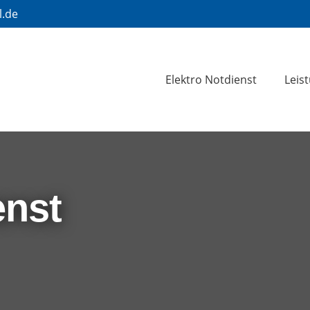
l.de
Elektro Notdienst
Leis
enst