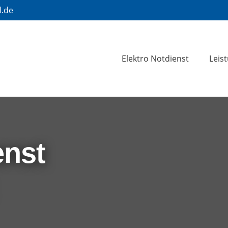
l.de
Elektro Notdienst
Leis
enst