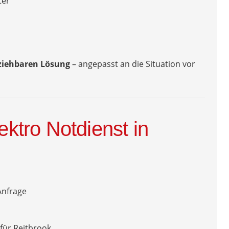
ter
lziehbaren Lösung
– angepasst an die Situation vor
ektro Notdienst in
Anfrage
für Reitbrook