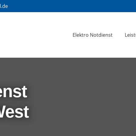
l.de
Elektro Notdienst
Leis
enst
West